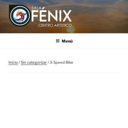
Saltar
al
contenido
SALA FÉNIX
Centro Artístico
Menú
Inicio
/
Sin categorizar
/ 3-Speed Bike